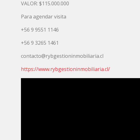
VALOR: $115.000.000
Para agendar visita
+56 9 9551 1146
+56 9 3265 1461
contacto@rybgestioninmobiliaria.cl
https://www.rybgestioninmobiliaria.cl/