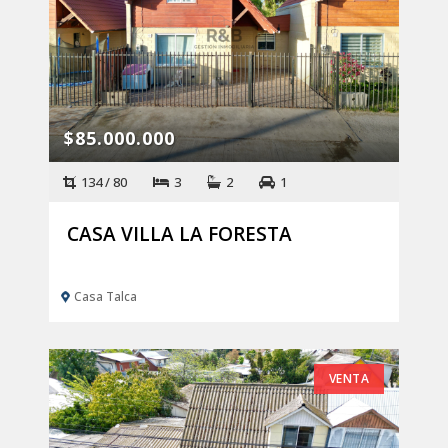
Envíenos su propiedad
$85.000.000
134 / 80
3
2
1
CASA VILLA LA FORESTA
Casa Talca
VENTA