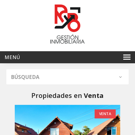
MENÚ
Inicio
BÚSQUEDA
Ventas
Arriendos
Propiedades en
Venta
Servicios
VENTA
Nosotros
Contacto