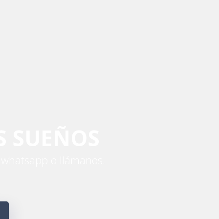
S SUEÑOS
, whatsapp o llámanos.